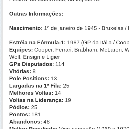
Outras Informações:
Nascimento:
1º de janeiro de 1945 - Bruxelas / 
Estréia
na Fórmula-1
:
1967 (GP da Itália / Coop
Equipes:
Cooper, Ferrari, Brabham, McLaren, Wi
Wolf, Ensign e Ligier
GPs Disputados
: 114
Vitórias:
8
Pole Positions:
13
Largadas na 1ª Fila:
25
Melhores Voltas:
14
Voltas na Liderança:
19
Pódios:
25
Pontos:
181
Abandonos:
48
Melhor Resultado:
Vice-campeão (1969 e 1970