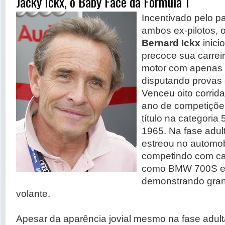
Jacky Ickx, o Baby Face da Fórmula 1
Incentivado pelo pa
ambos ex-pilotos, 
Bernard Ickx
inici
precoce sua carrei
motor com apenas 
disputando provas
Venceu oito corrid
ano de competiçõe
título na categoria
1965. Na fase adul
estreou no automob
competindo com car
como BMW 700S e L
demonstrando gran
volante.
Apesar da aparência jovial mesmo na fase adulta