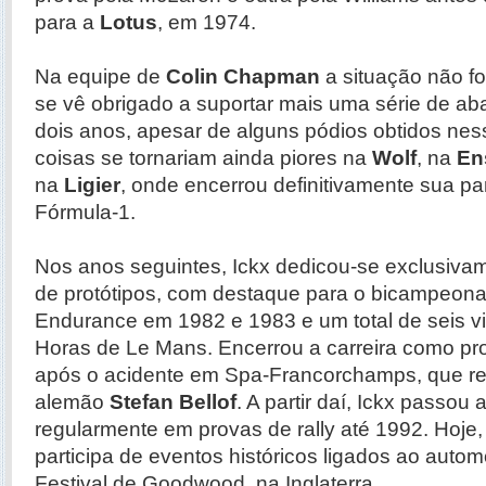
para a
Lotus
, em 1974.
Na equipe de
Colin Chapman
a situação não foi
se vê obrigado a suportar mais uma série de a
dois anos, apesar de alguns pódios obtidos nes
coisas se tornariam ainda piores na
Wolf
, na
En
na
Ligier
, onde encerrou definitivamente sua pa
Fórmula-1.
Nos anos seguintes, Ickx dedicou-se exclusivam
de protótipos, com destaque para o bicampeona
Endurance em 1982 e 1983 e um total de seis vi
Horas de Le Mans. Encerrou a carreira como pro
após o acidente em Spa-Francorchamps, que re
alemão
Stefan Bellof
. A partir daí, Ickx passou 
regularmente em provas de rally até 1992. Hoje
participa de eventos históricos ligados ao auto
Festival de Goodwood, na Inglaterra.