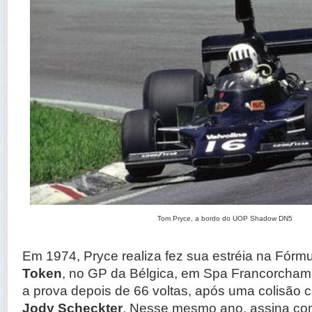
Tom Pryce, a bordo do UOP Shadow DN5
Em 1974, Pryce realiza fez sua estréia na Fórmu
Token
, no GP da Bélgica, em Spa Francorcha
a prova depois de 66 voltas, após uma colisão c
Jody Scheckter
. Nesse mesmo ano, assina c