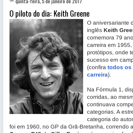
quinta-feira, 5 de janeiro de 2017
O piloto do dia: Keith Greene
O aniversariante d
inglês
Keith Gre
comemora 79 anos 
carreira em 1955,
protótipos, onde 
sucesso em camp
(confira
todos os
carreira
).
Na Fórmula 1, dis
corridas, ao mes
continuava compe
categorias. A estr
categoria do auto
foi em 1960, no GP da Grã-Bretanha, correndo 