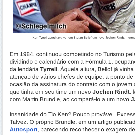
Ken Tyrrell acreditava ver em Stefan Bellof um novo Jochen Rindt. Inge
Em 1984, continuou competindo no Turismo pel
dividindo o calendário com a Fórmula 1, ocupa
da lendária
Tyrrell
. Àquela altura, Bellof já vin
atenção de vários chefes de equipe, a ponto de
ocasião da assinatura do contrato com o jovem 
que tinha em seu time um novo
Jochen Rindt
,
com Martin Brundle, ao compará-lo a um novo
J
Insanidade do Tio Ken? Pouco provável. Exces
Talvez. O próprio Brundle, em um artigo publicad
Autosport
, parecendo reconhecer o exagero de 