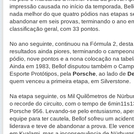
impressão causada no início da temporada, Bel
nada melhor do que quatro pódios nas etapas s
abandonar em seis provas, terminando o ano em
classificação geral, com 33 pontos.
No ano seguinte, continuou na Fórmula 2, dest
resultados ainda piores, terminando o campeo
pódio, nove pontos e a nona colocação na tabela
Ainda em 1983, Bellof disputou também o Camp
Esporte Protótipos, pela
Porsche
, ao lado de
De
quem venceu a primeira etapa, em Silverstone.
Na etapa seguinte, os Mil Quilômetros de Nürbu
o recorde do circuito, com o tempo de 6min11s1
Porsche 956. Levando-se pelo entusiasmo, ape
equipe para ter cautela, Bellof sofreu um acide
liderava e teve de abandonar a prova. Ele vence
em Kyalami, mas a inconsequência de Nürburgri