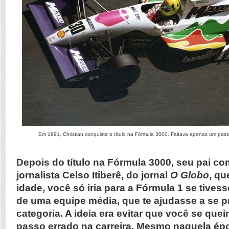
Em 1991, Christian conquista o título na Fórmula 3000. Faltava apenas um pas
Depois do título na Fórmula 3000, seu pai c
jornalista Celso Itiberê, do jornal
O Globo
, qu
idade, você só iria para a Fórmula 1 se tives
de uma equipe média, que te ajudasse a se pr
categoria. A ideia era evitar que você se qu
passo errado na carreira. Mesmo naquela épo