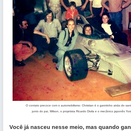
O contato precoce com o automobilismo: Christian é o garotinho atrás do san
junto do pai, Wilson, o projetista Ricardo Divila e o mecânico japonês Yosh
Você já nasceu nesse meio, mas quando gan