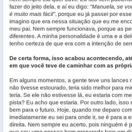
fazer do jeito dela, e aí eu digo:
"Manuela, se voc
é muito mais fácil"
, porque eu já passei por ess
imagino que era nessa situação que eu me enco
meu pai. Nem sempre funcionava, porque as p
diferentes. A minha personalidade é uma e a del
tenho certeza de que era com a intenção de se
De certa forma, isso acabou acontecendo, at
em que você teve de caminhar com as própri
Em alguns momentos, a gente teve uns lances n
não tivesse estourado, teria sido melhor para 
teria. Se ele não estivesse lá, eu estaria com 
pista? Eu acho que estaria. Por outro lado, iss
bem para o futuro. Hoje, quando me deparo co
imediatamente eu sei para onde ir, se é para a 
direita. Nem sempre eu acerto, pois ninguém é p
que sou uma pessoa bem preparada hoje em di