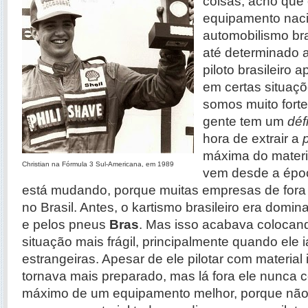
coisas, acho que
equipamento naci
automobilismo bra
até determinado 
piloto brasileiro 
em certas situaçõ
somos muito forte
gente tem um
défi
hora de extrair a
máxima do materia
Christian na Fórmula 3 Sul-Americana, em 1989
vem desde a époc
está mudando, porque muitas empresas de fora 
no Brasil. Antes, o kartismo brasileiro era domi
e pelos pneus
Bras
. Mas isso acabava colocan
situação mais frágil, principalmente quando ele i
estrangeiras. Apesar de ele pilotar com material i
tornava mais preparado, mas lá fora ele nunca c
máximo de um equipamento melhor, porque não